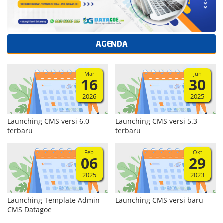
AGENDA
Mar
Jun
16
30
2026
2025
Launching CMS versi 6.0
Launching CMS versi 5.3
terbaru
terbaru
Feb
Okt
06
29
2025
2023
Launching Template Admin
Launching CMS versi baru
CMS Datagoe