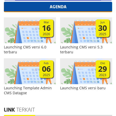
AGENDA
Mar
Jun
16
30
2026
2025
Launching CMS versi 6.0
Launching CMS versi 5.3
terbaru
terbaru
Feb
Okt
06
29
2025
2023
Launching Template Admin
Launching CMS versi baru
CMS Datagoe
LINK
TERKAIT