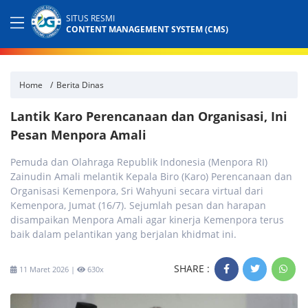
SITUS RESMI
CONTENT MANAGEMENT SYSTEM (CMS)
Home
Berita Dinas
Lantik Karo Perencanaan dan Organisasi, Ini
Pesan Menpora Amali
Pemuda dan Olahraga Republik Indonesia (Menpora RI)
Zainudin Amali melantik Kepala Biro (Karo) Perencanaan dan
Organisasi Kemenpora, Sri Wahyuni secara virtual dari
Kemenpora, Jumat (16/7). Sejumlah pesan dan harapan
disampaikan Menpora Amali agar kinerja Kemenpora terus
baik dalam pelantikan yang berjalan khidmat ini.
SHARE :
11 Maret 2026 |
630x